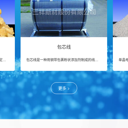
包芯线
稳定型氧化锆系列产品分为钇稳定锆、钙稳定锆产生的零级空气主要用于校正大气自动监测系统中各监测仪器零点的纯净气体和标准气的稀释气
包芯线是一种用钢带包裹粉状添加剂制成的线状混合材料，主要应用在炼钢或铸造行业，使用喂丝设备将包芯线送到钢液或铸铁液中，起到脱氧、脱硫、微合金化、球化及孕育等作用。
更多 >