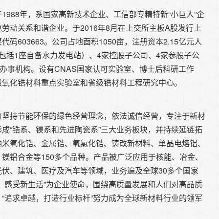
1988年，系国家高新技术企业、工信部专精特新“小巨人”企
劳动关系和谐企业。于2016年8月在上交所主板A股发行上
码603663。公司占地面积1050亩，注册资本2.15亿元人
包括1座自备水力发电站）、4家控股子公司、4家参股子公
外办事机构。设有CNAS国家认可实验室、博士后科研工作
级氧化锆材料重点实验室和省级锆材料工程研究中心。
直坚持节能环保的绿色经营理念，依法诚信经营，专注于新材
成“锆系、镁系和先进陶瓷系”三大业务板块，并持续延链拓
纳米氧化锆、金属锆、氧氯化锆、铸改新材料、单晶电熔铝、
镁铝合金等150多个品种。产品被广泛应用于核能、冶金、
伏、建筑、医疗及汽车等领域，业务遍及全球30多个国家
、感受新生活”为企业使命，围绕高质量发展和人们对高品质
“追求卓越，打造行业标杆”努力成为全球新材料行业的领军