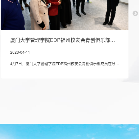
厦门大学管理学院EDP福州校友会青创俱乐部成员莅临公司参观调研
2023-04-11
4月7日，厦门大学管理学院EDP福州校友会青创俱乐部成员在导师的带领下，来到公司调研企业创新情况。公司总经理夏瑞祺、副总经理、市场总监林少云等高管做了热忱接待。调研组一行参观了企业展示厅、镁合金生产车间，对企业历史沿革、战略布局、业务板块、科研实力、企业文化和生产项目等进行详细了解和互动交流，并对三祥科研成果、产业结构迭代展现出的强劲势头表示赞赏！随后，调研组一行移步会议室进行座谈交流，公司总经理夏瑞祺对厦门大学青创俱乐部一行的到来给予热烈欢迎，并围绕“以战略创新为引领、技术创新为驱动、管理创新为手段…