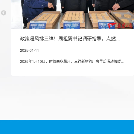
政策暖风拂三祥！周祖翼书记调研指导，点燃新材料企业创新发展 “新引擎”!
2025-01-11
2025年1月10日，时值寒冬腊月，三祥新材的厂房里却涌动着暖流。福建省委书记周祖翼在省委常委、秘书长吴偕林的陪同下，亲临三祥新材调研指导工作。公司董事长夏鹏率管理团队热情接待并全程陪同调研，现场气氛热烈而庄重。