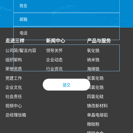
走进三祥
新闻中心
产品与服务
公司简介
领导关怀
氧化锆
组织架构
企业动态
纳米锆
荣誉资质
行业资讯
海绵锆
党建工作
氧氯化锆
提交
企业文化
四氯化锆
社会责任
四氯化硅
视频中心
铸改新材料
总经理信箱
单晶电熔铝
微硅粉
镁铝合金