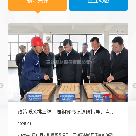
政策暖风拂三祥！周祖翼书记调研指导，点燃新材料企业创新发展 “新引擎”!
2025-01-11
2025年1月10日，时值寒冬腊月，三祥新材的厂房里却涌动着暖流。福建省委书记周祖翼在省委常委、秘书长吴偕林的陪同下，亲临三祥新材调研指导工作。公司董事长夏鹏率管理团队热情接待并全程陪同调研，现场气氛热烈而庄重。