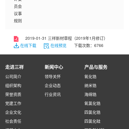
员会
议事
规则
2019-01-31 三祥新材章程（2019年1月修订）
在线下载
在线预览
下载次数：6766
走进三祥
新闻中心
产品与服务
公司简介
领导关怀
氧化锆
组织架构
企业动态
纳米锆
荣誉资质
行业资讯
海绵锆
党建工作
氧氯化锆
企业文化
四氯化锆
社会责任
四氯化硅