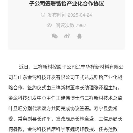
子公司签署锆铪产业化合作协议
发布时间 2025-04-24
阅读次数 7967
近日，三祥新材控股子公司辽宁华祥新材料有限公
司与山东金鸾科技开发有限公司正式达成锆铪产业化战
略合作。签约仪式由三祥新材董事长助理张泽程主持，
金鸾科技研发中心主任王建伟博士与三祥新材技术总监
叶旦旺分别代表双方共同完成协议签署。寿宁县委常
委、常务副县长许平，发改局局长林道盛，工信局局长
何淼歆，金鸾科技首席科学家魏琦峰教授、任秀莲教