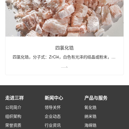
四氯化锆
四氯化锆，分子式：ZrCl4，白色有光泽的结晶或粉末，易潮解，未经过提纯的粗四氯化锆为淡黄色。是工业上生产金属锆及氧氯化锆的原料，也用作分析试剂，有机合成催化剂、防水剂、鞣化剂，药厂作为催化剂使用。 产品等级含量（质量分数）%粒度（mm）ZrCl4+HfCl4FeCl3AlCl3SiCl4TiCl4一级粗四氯化锆≥93≤0.3≤0.25≤0.1≤0.10~40二级粗四氯化锆≥90≤1.5≤1.5≤0.2≤0.10~40
走进三祥
新闻中心
产品与服务
公司简介
领导关怀
氧化锆
组织架构
企业动态
纳米锆
荣誉资质
行业资讯
海绵锆