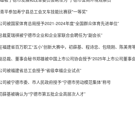
，冯青平参加寿宁县总工会叉车技能比赛获"一等奖"
 公司被福建省红十字会授予“福建省红十字人道银质奖章”
公司荣获“福建省2015-2017年度省级文明单位”
，公司被国家体育总局授予2021-2024年度“全国群众体育先进单位”
 副总经理林少云被中共福建省委授予“全省优秀共产党员”
 常务副总经理、工会主席杨辉当选“中国工会第十七次全国代表大会代表”
月，总裁夏瑞祺被宁德市企业和企业家联合会聘任为“副会长”
 董事长夏鹏被中共福建省委、省人民政府授予“福建省优秀民营企业家”
 胡天喜博士被福建省委、省政府列入福建省第六批引才“百人计划”
月，在福建省百万职工“五小”创新大赛中，初薛基、程诗忠、包晓刚、陈美育
 陈福明厂长被中共宁德市委非公企业和社会组织工委授予非公企业和社会组
 副总经理、董事会秘书郑雄荣获“中国主板上市公司优秀董秘奖”
月，副总裁、董事会秘书郑雄被中国上市公司协会授予“2025年上市公司董事
 人力资源部部长范良霄被寿宁县组织部授予“全县优秀共产党员”
 副总工程师包晓刚被共青团福建省委授予“福建省杰出青年岗位能手”
，公司被宁德市总工会授予“宁德市劳模和工匠人才创新工作室”
月，公司被福建省总工会授予“省级幸福企业试点”
 证券部部长叶芳被共青团寿宁县委员会授予第二届“寿宁青年五四奖章”；
 公司被国际冶金资源协会包芯线分会授予“绿色环保型包芯线生产企业”
月，公司被宁德市委、市人民政府授予“宁德市劳动模范集体”称号
 副总工程师初薛基被寿宁县总工会授予“全县劳动模范”
 公司荣获“宁德市捐赠公益事业贡献奖”
月，初薛基被确认为“宁德市第五批企业高层次人才”
 卢祖榕被寿宁县委组织部授予“全县第十四次代表大会党代表”
 吴学斌被寿宁县委组织部授予“全县优秀党务工作者”
，公司国际市场部被福建省商务厅授予“福建省外贸企业精英团队”
 公司被国家工业和信息化部授予全国专精特新“小巨人”企业
 副总工程师初薛基被宁德市人力资源与社会保障局授予第四批“宁德市重点