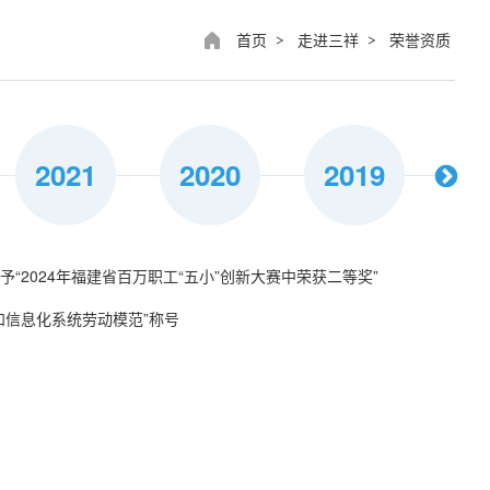
首页
走进三祥
荣誉资质
>
>
2021
2020
2019
2
“2024年福建省百万职工“五小”创新大赛中荣获二等奖”
范职工小家”
和信息化系统劳动模范”称号
岗位能手”
列为2021年度“宁德市重点项目”
“金奖”