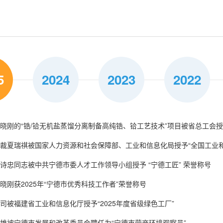
5
2024
2023
2022
，包晓刚的“锆/铪无机盐蒸馏分离制备高纯锆、铪工艺技术”项目被省总工会授予
 公司被福建省工商联授予“抗击新冠肺炎疫情先进民营企业”
 常务副总经理杨辉当选第十二届“福建省政协委员”
，三祥新材股份有限公司研发中心工会小组被福建省总工会认定为“福建省模
，总裁夏瑞祺被国家人力资源和社会保障部、工业和信息化局授予“全国工业
 三祥质检部被福建省妇女联合会授予“省级巾帼文明岗”
副总工程师包晓刚被共青团宁德市委授予“2016-2017年度宁德市杰出青年
，程诗忠同志被中共宁德市委人才工作领导小组授予 “宁德工匠” 荣誉称号
 公司年产2000吨纳米氧化锆材料及制品项目、特种陶瓷项目被宁德市发改委
 公司被寿宁县委、寿宁县人民政府授予“纳税千万企业”
包晓刚获2025年“宁德市优秀科技工作者”荣誉称号
 三祥青年突击队获得“宁德青年五四奖章”集体
 董事长兼总经理夏鹏先生荣获“第十七届福建省优秀企业家”
，公司被福建省工业和信息化厅授予“2025年度省级绿色工厂”
 卢祖榕、陈美育被宁德市团市委授予第七届“宁德市青年五四奖章”
 三祥新材青年突击队荣获“第十五届福建青年五四奖章”
，郑雄被宁德市发展和改革委员会聘任为“宁德市营商环境观察员”
 公司被福建省委、省政府授予“福建省脱贫攻坚先进集体”
 中国区市场总监林少云同志荣获“福建省劳动模范”