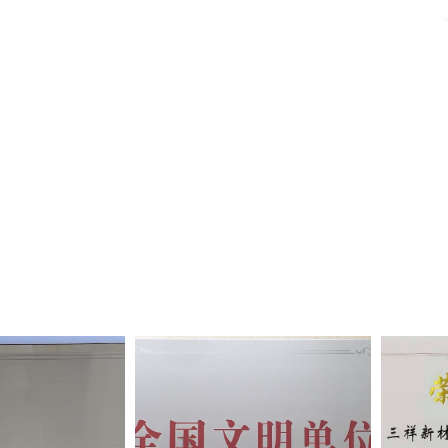
月 副总经理、国际市场总监夏瑞祺当选为宁德市第五届人大代表
月，公司被宁德市总工会授予市级“幸福企业”试点单位
月 董事长助理张泽程当选为政协第五届宁德市委员会科学技术界委员
月 副总工程师包晓刚当选为政协第九届寿宁县委员会科学技术界委员
，包晓刚荣获2023年百万“五小”创新大赛优秀成果二等奖
 公司荣获福建上市公司协会“2020-2021年度辖区上市公司投资者关系管理
，副总经理、董事会秘书郑雄获评“2023上市公司董秘履职4A评价”
月 公司三分厂工会小组被中华全国总工会授予“全国模范职工小家”