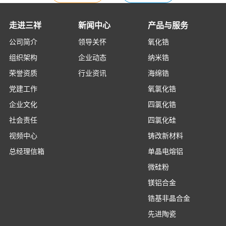
走进三祥
新闻中心
产品与服务
公司简介
领导关怀
氧化锆
组织架构
企业动态
纳米锆
荣誉资质
行业资讯
海绵锆
党建工作
氧氯化锆
企业文化
四氯化锆
社会责任
四氯化硅
视频中心
铸改新材料
总经理信箱
单晶电熔铝
微硅粉
镁铝合金
锆基非晶合金
先进陶瓷