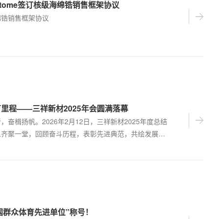
atome签订核级海绵锆销售框架协议
绵锆销售框架协议
里程——三祥新材2025年会圆满落幕
奋楫扬帆。2026年2月12日，三祥新材2025年度总结
人齐聚一堂，回顾奋斗历程，表彰先进典范，共绘发展蓝
围中，为2025蛇年画上圆满句号，同时为丙午马年的新
国群众体育先进单位”称号！