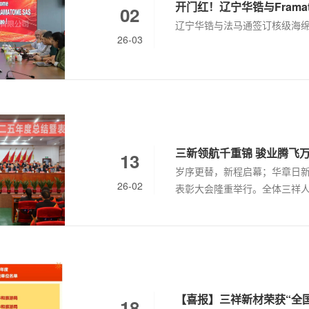
开门红！辽宁华锆与Fram
02
辽宁华锆与法马通签订核级海
26-03
三新领航千重锦 骏业腾飞万
13
岁序更替，新程启幕；华章日新，
26-02
表彰大会隆重举行。全体三祥
图。大会在温情与荣光交织的氛
征程擂响战鼓。
【喜报】三祥新材荣获“全
18