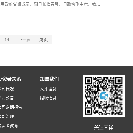
人民政府党组成员、副县长梅春强、县政协副主席、教育
陈茂、三祥新材总裁夏瑞祺，以及全体获奖学生共同见证
航助阵。仪式由三祥新材党支部书记、副总裁林少云主
致辞为活动拉开序幕。他首先向获奖学子表示热烈祝贺，
衷心感谢，随后回顾了企业设立基金的初衷。夏总裁强
14
下一页
尾页
会，用之社会”的公益…
投资者关系
加盟我们
公司概况
人才理念
公司公告
招聘信息
公司定期报告
公司治理
投资者教育
关注三祥