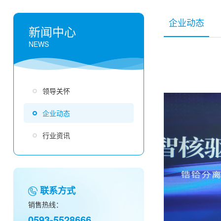
企业动态
新闻中心
NEWS
领导关怀
企业动态
致远——三祥新材2021年度总结暨
落幕
行业资讯
祥新材2021年度总结暨表彰大会拉开帷幕。会议
取得的成绩，表彰先进，分享经验，展望未来。
联系方式
获奖人员及员工代表共300多人参加会议。 会
销售热线：
兼总经理夏鹏对全体三祥同仁一年来的努力和做
0593-5528666