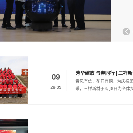
阳，
华祥
勒出
锆生
控、
芳华绽放 与春同行 | 三
09
春风有信，花开有期。为庆祝第
26-03
采，三祥新材于3月8日为全体
春光中悄然绽放。