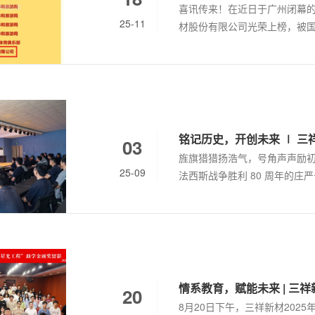
喜讯传来！在近日于广州闭幕的2
25-11
材股份有限公司光荣上榜，被国
铭记历史，开创未来 ∣ 三
03
旌旗猎猎扬浩气，号角声声励初心
25-09
法西斯战争胜利 80 周年的
幕。为让全体员工深刻感受这
筹部署，在公司总部、各分厂
前见证历史荣光、凝聚奋进力
洪流般排山倒海而过，当战鹰
豪的情感，眼眶湿润，掌声雷
情系教育，赋能未来 | 三祥
20
8月20日下午，三祥新材202