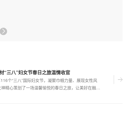
共同见证这一里程碑时刻。 活动伊始，嘉宾们首先参观了辽宁
锆铪分离规划厂区。宽敞的现代化厂房、先进的设备布局，勾
未来生产的宏伟蓝图。随后，大家走进辽宁华锆主控室及核级
产车间，近距离观摩高纯度核级锆的生产流程。精密的数据监
自动化、智能化的工艺操作，让在场…
祥新材“三八”妇女节春日之旅温情收官
116个“三八”国际妇女节，凝聚巾帼力量、展现女性风
女神精心策划了一场温馨愉悦的春日之旅，让美好在融融