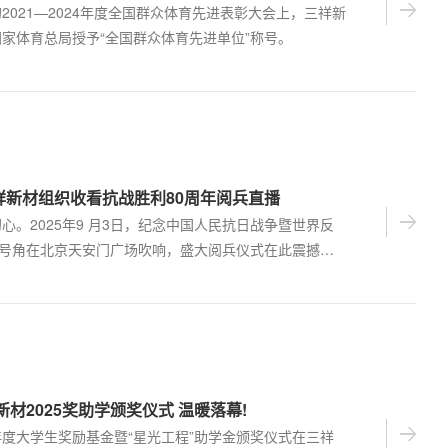
021—2024年度全国群众体育先进表彰大会上，三祥新
家体育总局授予“全国群众体育先进单位”称号。
祥新材组织收看抗战胜利80周年阅兵直播
。2025年9 月3日，纪念中国人民抗日战争暨世界反
庄严号角在北京天安门广场吹响，盛大阅兵仪式在此震撼启
一承载历史重量、彰显大国威仪的时刻，三祥新材提前统
及子公司同步设立观礼会场，共同收看阅兵直播，于屏幕
量当整齐划一的步伐响彻长安街，当新型武器装备如钢铁
呼啸在蓝天划出绚丽彩带，每个三祥人心中都涌起无比自
动。天安门广场上，受…
新材2025奖助学颁奖仪式 温暖落幕!
5年度大学生奖励基金暨“星光工程”助学金颁奖仪式在三祥