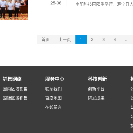
25-08
南阳科技园隆重举行。寿宁县
局局长金维姿、寿宁一中校长
这一荣耀时刻，为青春梦想启
持。夏瑞祺总裁以热情洋溢的
并向莅临现场的各位嘉宾致以
首页
上一页
1
2
3
4
...
调，三祥新材始终秉承“取之社
销售网络
服务中心
科技创新
国内区域销售
联系我们
创新平台
国际区域销售
百度地图
研发成果
在线留言