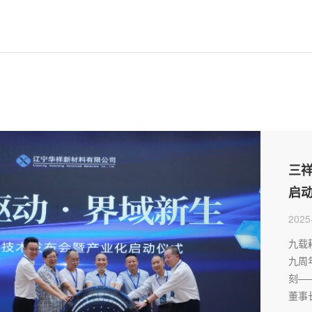
三
启
2025
九载
九周
刻—
董事