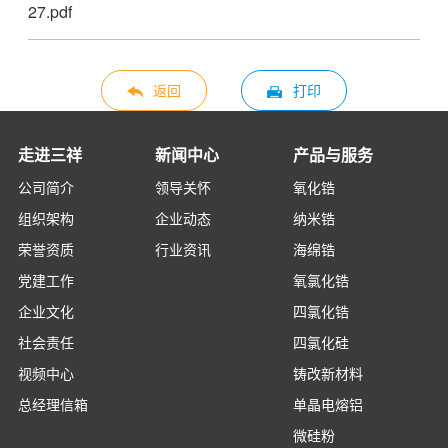
27.pdf
返回
打印
走进三祥
新闻中心
产品与服务
公司简介
领导关怀
氧化锆
组织架构
企业动态
纳米锆
荣誉资质
行业资讯
海绵锆
党建工作
氧氯化锆
企业文化
四氯化锆
社会责任
四氯化硅
视频中心
铸改新材料
总经理信箱
单晶电熔铝
微硅粉