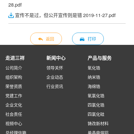
28.pdf
宣传不是过，但公开宣传则是错 2019-11-27.pdf
返回
打印
走进三祥
新闻中心
产品与服务
公司简介
领导关怀
氧化锆
组织架构
企业动态
纳米锆
荣誉资质
行业资讯
海绵锆
党建工作
氧氯化锆
企业文化
四氯化锆
社会责任
四氯化硅
视频中心
铸改新材料
总经理信箱
单晶电熔铝