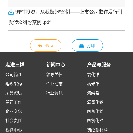
“理性投资，从我做起”案例——上市公司欺诈发行引
发涉众纠纷案例 .pdf
返回
打印
走进三祥
新闻中心
产品与服务
公司简介
领导关怀
氧化锆
组织架构
企业动态
纳米锆
荣誉资质
行业资讯
海绵锆
党建工作
氧氯化锆
企业文化
四氯化锆
社会责任
四氯化硅
视频中心
铸改新材料