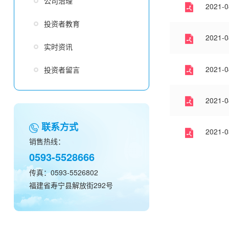
公司治理
2021
投资者教育
2021
实时资讯
2021
投资者留言
2021
联系方式
2021
销售热线：
0593-5528666
传真：0593-5526802
福建省寿宁县解放街292号