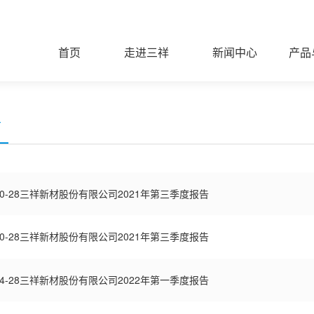
首页
走进三祥
新闻中心
产品
告
-10-28三祥新材股份有限公司2021年第三季度报告
-10-28三祥新材股份有限公司2021年第三季度报告
-04-28三祥新材股份有限公司2022年第一季度报告